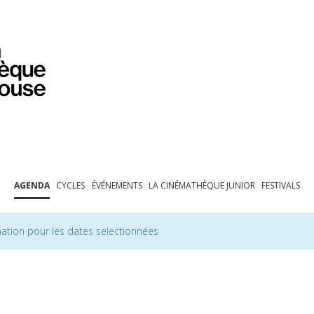
PROGRAMMATION
EXPOSITIONS
COLLECTIONS
COLLECTIONS EN LIGNE
BIBLIOTHÈQUE
ÉDUCATION
ESPACE PRO
AGENDA
CYCLES
ÉVÉNEMENTS
LA CINÉMATHÈQUE JUNIOR
FESTIVALS
ation pour les dates selectionnées