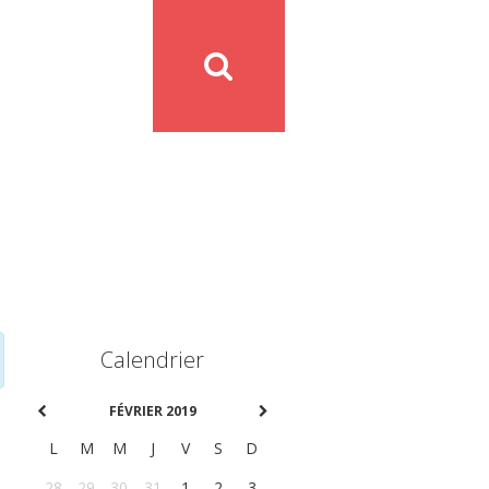
Calendrier
FÉVRIER 2019
L
M
M
J
V
S
D
28
29
30
31
1
2
3