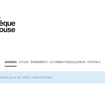
PROGRAMMATION
EXPOSITIONS
COLLECTIONS
COLLECTIONS EN LIGNE
BIBLIOTHÈQUE
ÉDUCATION
ESPACE PRO
AGENDA
CYCLES
ÉVÉNEMENTS
LA CINÉMATHÈQUE JUNIOR
FESTIVALS
ation pour les dates selectionnées