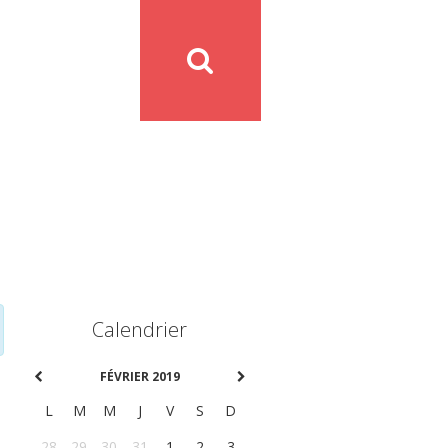
Calendrier
FÉVRIER 2019
L
M
M
J
V
S
D
28
29
30
31
1
2
3