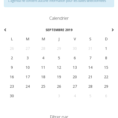
L'agenda ne contient aucune information pour les dates selectionnées
Calendrier
SEPTEMBRE 2019
L
M
M
J
V
S
D
26
27
28
29
30
31
1
2
3
4
5
6
7
8
9
10
11
12
13
14
15
16
17
18
19
20
21
22
23
24
25
26
27
28
29
30
1
2
3
4
5
6
Filtrer par