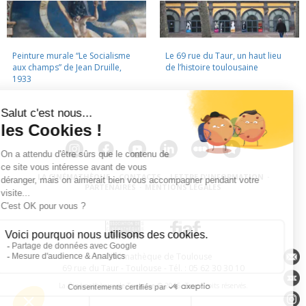
Peinture murale “Le Socialisme
Le 69 rue du Taur, un haut lieu
aux champs” de Jean Druille,
de l’histoire toulousaine
1933
LA CINÉMATHÈQUE
·
CONTACTS
·
LETTRE D'INFORMATION
·
PARTENAIRES
·
MENTIONS LÉGALES
La Cinémathèque de Toulouse
69 rue du Taur - Toulouse - Tél. : 05 62 30 30 10
La Cinémathèque de Toulouse © 2015. Tous droits réservés.