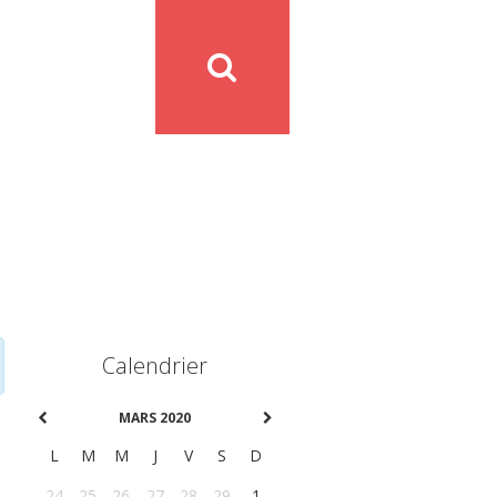
Calendrier
MARS 2020
L
M
M
J
V
S
D
24
25
26
27
28
29
1