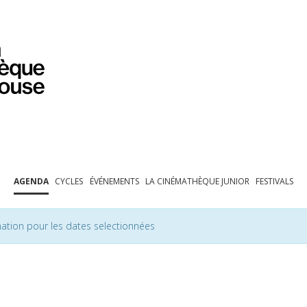
PROGRAMMATION
EXPOSITIONS
COLLECTIONS
COLLECTIONS EN LIGNE
BIBLIOTHÈQUE
ÉDUCATION
ESPACE PRO
AGENDA
CYCLES
ÉVÉNEMENTS
LA CINÉMATHÈQUE JUNIOR
FESTIVALS
ation pour les dates selectionnées