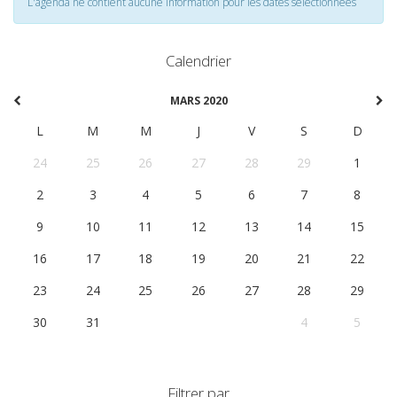
L'agenda ne contient aucune information pour les dates selectionnées
Calendrier
MARS 2020
L
M
M
J
V
S
D
24
25
26
27
28
29
1
2
3
4
5
6
7
8
9
10
11
12
13
14
15
16
17
18
19
20
21
22
23
24
25
26
27
28
29
30
31
1
2
3
4
5
Filtrer par