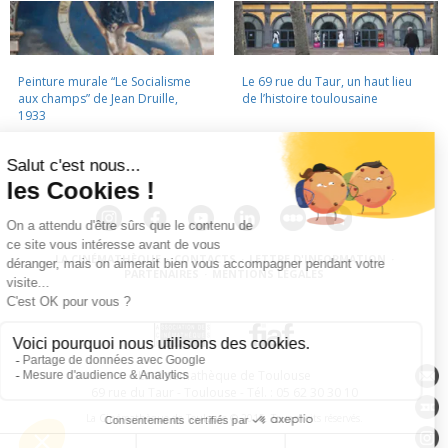
Peinture murale “Le Socialisme
Le 69 rue du Taur, un haut lieu
aux champs” de Jean Druille,
de l’histoire toulousaine
1933
LA CINÉMATHÈQUE
·
CONTACTS
·
LETTRE D'INFORMATION
·
PARTENAIRES
·
MENTIONS LÉGALES
La Cinémathèque de Toulouse
69 rue du Taur - Toulouse - Tél. : 05 62 30 30 10
La Cinémathèque de Toulouse © 2015. Tous droits réservés.