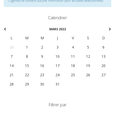
L'agenda ne contient aucune information pour les dates selectionnées
Calendrier
MARS 2022
L
M
M
J
V
S
D
28
1
2
3
4
5
6
7
8
9
10
11
12
13
14
15
16
17
18
19
20
21
22
23
24
25
26
27
28
29
30
31
1
2
3
Filtrer par