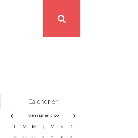
Calendrier
SEPTEMBRE 2022
L
M
M
J
V
S
D
29
30
31
1
2
3
4