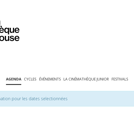
PROGRAMMATION
EXPOSITIONS
COLLECTIONS
COLLECTIONS EN LIGNE
BIBLIOTHÈQUE
ÉDUCATION
ESPACE PRO
AGENDA
CYCLES
ÉVÉNEMENTS
LA CINÉMATHÈQUE JUNIOR
FESTIVALS
ation pour les dates selectionnées