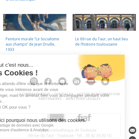
Peinture murale “Le Socialisme
Le 69 rue du Taur, un haut lieu
aux champs” de Jean Druille,
de l’histoire toulousaine
1933
LA CINÉMATHÈQUE
·
CONTACTS
·
LETTRE D'INFORMATION
·
PARTENAIRES
·
MENTIONS LÉGALES
La Cinémathèque de Toulouse
69 rue du Taur - Toulouse - Tél. : 05 62 30 30 10