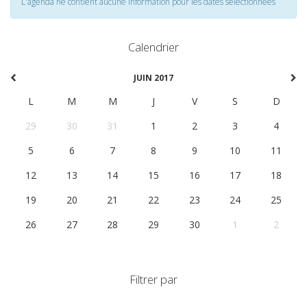
L'agenda ne contient aucune information pour les dates selectionnées
Calendrier
JUIN 2017
L
M
M
J
V
S
D
29
30
31
1
2
3
4
5
6
7
8
9
10
11
12
13
14
15
16
17
18
19
20
21
22
23
24
25
26
27
28
29
30
1
2
Filtrer par