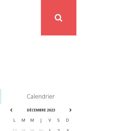
Calendrier
DÉCEMBRE 2023
L
M
M
J
V
S
D
27
28
29
30
1
2
3