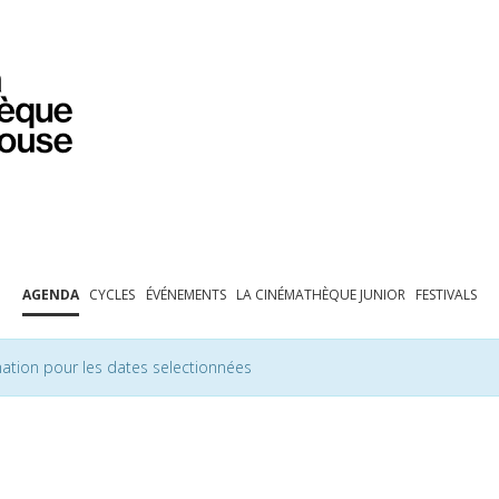
PROGRAMMATION
EXPOSITIONS
COLLECTIONS
COLLECTIONS EN LIGNE
BIBLIOTHÈQUE
ÉDUCATION
ESPACE PRO
AGENDA
CYCLES
ÉVÉNEMENTS
LA CINÉMATHÈQUE JUNIOR
FESTIVALS
ation pour les dates selectionnées