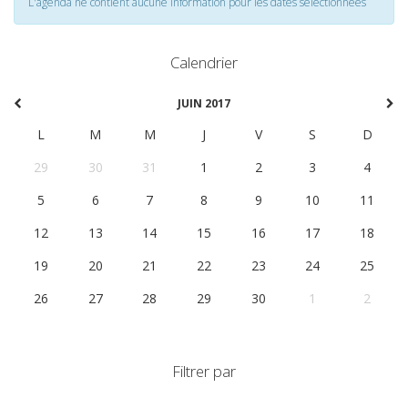
L'agenda ne contient aucune information pour les dates selectionnées
Calendrier
JUIN 2017
L
M
M
J
V
S
D
29
30
31
1
2
3
4
5
6
7
8
9
10
11
12
13
14
15
16
17
18
19
20
21
22
23
24
25
26
27
28
29
30
1
2
Filtrer par