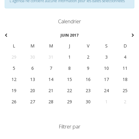
L'agenda ne contient aucune information pour les dates selectionnées
Calendrier
JUIN 2017
L
M
M
J
V
S
D
29
30
31
1
2
3
4
5
6
7
8
9
10
11
12
13
14
15
16
17
18
19
20
21
22
23
24
25
26
27
28
29
30
1
2
Filtrer par