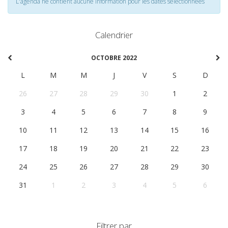
L'agenda ne contient aucune information pour les dates selectionnées
Calendrier
OCTOBRE 2022
L
M
M
J
V
S
D
26
27
28
29
30
1
2
3
4
5
6
7
8
9
10
11
12
13
14
15
16
17
18
19
20
21
22
23
24
25
26
27
28
29
30
31
1
2
3
4
5
6
Filtrer par