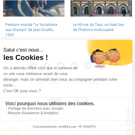
Peinture murale “Le Socialisme
Le 69 rue du Taur, un haut lieu
aux champs” de Jean Druille,
de l’histoire toulousaine
1933
LA CINÉMATHÈQUE
·
CONTACTS
·
LETTRE D'INFORMATION
·
PARTENAIRES
·
MENTIONS LÉGALES
La Cinémathèque de Toulouse
69 rue du Taur - Toulouse - Tél. : 05 62 30 30 10
La Cinémathèque de Toulouse © 2015. Tous droits réservés.