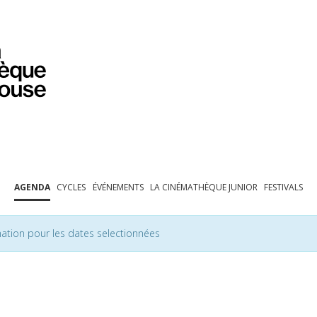
PROGRAMMATION
EXPOSITIONS
COLLECTIONS
COLLECTIONS EN LIGNE
BIBLIOTHÈQUE
ÉDUCATION
ESPACE PRO
AGENDA
CYCLES
ÉVÉNEMENTS
LA CINÉMATHÈQUE JUNIOR
FESTIVALS
ation pour les dates selectionnées