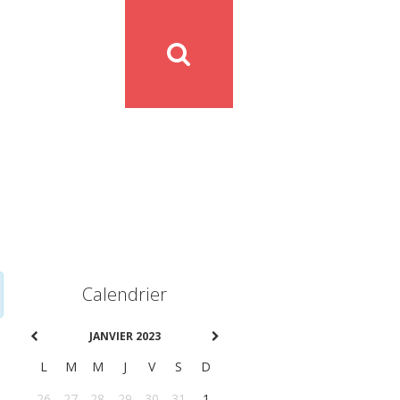
Calendrier
JANVIER 2023
L
M
M
J
V
S
D
26
27
28
29
30
31
1