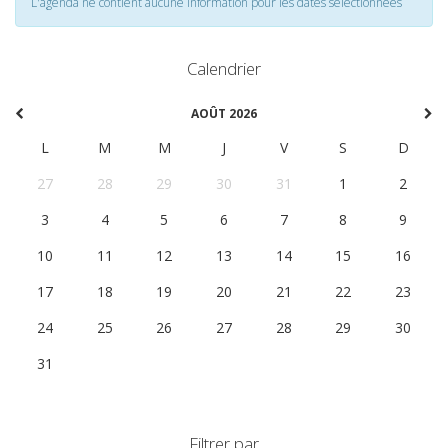
L'agenda ne contient aucune information pour les dates selectionnées
Calendrier
AOÛT 2026
L
M
M
J
V
S
D
27
28
29
30
31
1
2
3
4
5
6
7
8
9
10
11
12
13
14
15
16
17
18
19
20
21
22
23
24
25
26
27
28
29
30
31
1
2
3
4
5
6
Filtrer par