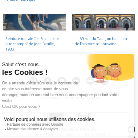
Peinture murale “Le Socialisme
Le 69 rue du Taur, un haut lieu
aux champs” de Jean Druille,
de l’histoire toulousaine
1933
LA CINÉMATHÈQUE
·
CONTACTS
·
LETTRE D'INFORMATION
·
PARTENAIRES
·
MENTIONS LÉGALES
La Cinémathèque de Toulouse
69 rue du Taur - Toulouse - Tél. : 05 62 30 30 10