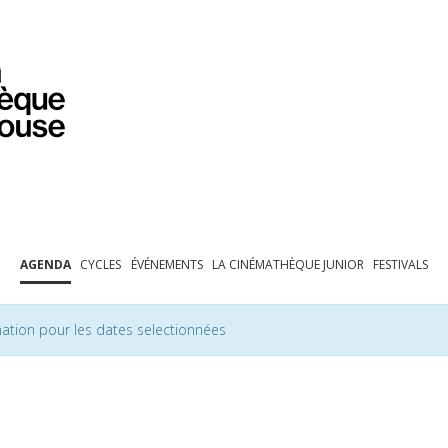
PROGRAMMATION
EXPOSITIONS
COLLECTIONS
COLLECTIONS EN LIGNE
BIBLIOTHÈQUE
ÉDUCATION
ESPACE PRO
AGENDA
CYCLES
ÉVÉNEMENTS
LA CINÉMATHÈQUE JUNIOR
FESTIVALS
ation pour les dates selectionnées