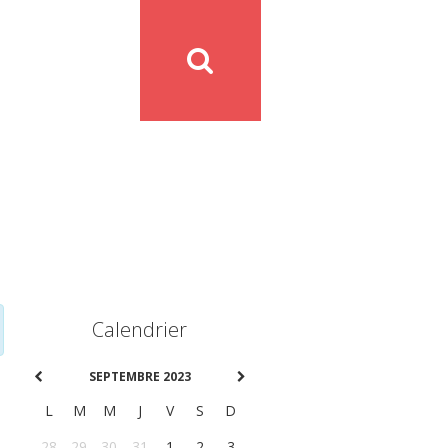
Calendrier
SEPTEMBRE 2023
L
M
M
J
V
S
D
28
29
30
31
1
2
3