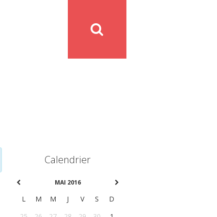
Calendrier
MAI 2016
L
M
M
J
V
S
D
25
26
27
28
29
30
1