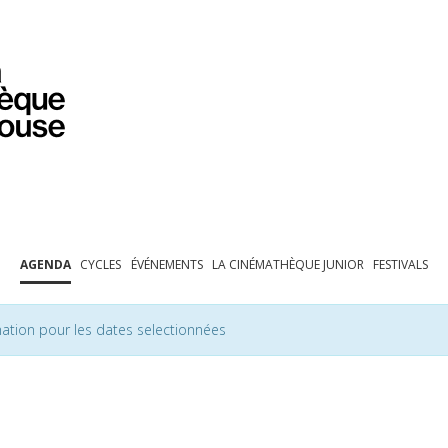
PROGRAMMATION
EXPOSITIONS
COLLECTIONS
COLLECTIONS EN LIGNE
BIBLIOTHÈQUE
ÉDUCATION
ESPACE PRO
AGENDA
CYCLES
ÉVÉNEMENTS
LA CINÉMATHÈQUE JUNIOR
FESTIVALS
ation pour les dates selectionnées