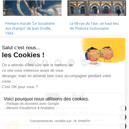
Peinture murale “Le Socialisme
Le 69 rue du Taur, un haut lieu
aux champs” de Jean Druille,
de l’histoire toulousaine
1933
LA CINÉMATHÈQUE
·
CONTACTS
·
LETTRE D'INFORMATION
·
PARTENAIRES
·
MENTIONS LÉGALES
La Cinémathèque de Toulouse
69 rue du Taur - Toulouse - Tél. : 05 62 30 30 10
La Cinémathèque de Toulouse © 2015. Tous droits réservés.