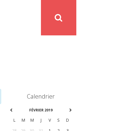
Calendrier
FÉVRIER 2019
L
M
M
J
V
S
D
28
29
30
31
1
2
3