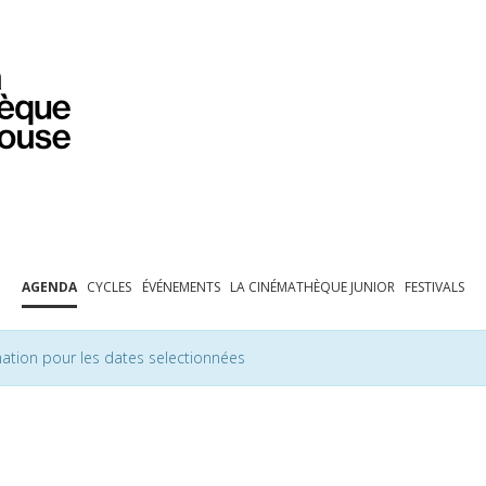
PROGRAMMATION
EXPOSITIONS
COLLECTIONS
COLLECTIONS EN LIGNE
BIBLIOTHÈQUE
ÉDUCATION
ESPACE PRO
AGENDA
CYCLES
ÉVÉNEMENTS
LA CINÉMATHÈQUE JUNIOR
FESTIVALS
ation pour les dates selectionnées