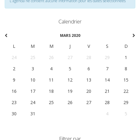
L'agenda ne contient aucune information pour les dates selectionnées
Calendrier
MARS 2020
L
M
M
J
V
S
D
24
25
26
27
28
29
1
2
3
4
5
6
7
8
9
10
11
12
13
14
15
16
17
18
19
20
21
22
23
24
25
26
27
28
29
30
31
1
2
3
4
5
Filtrer par