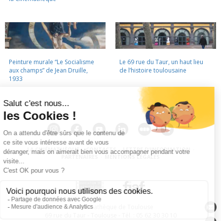
Peinture murale “Le Socialisme
Le 69 rue du Taur, un haut lieu
aux champs” de Jean Druille,
de l’histoire toulousaine
1933
LA CINÉMATHÈQUE
·
CONTACTS
·
LETTRE D'INFORMATION
·
PARTENAIRES
·
MENTIONS LÉGALES
La Cinémathèque de Toulouse
69 rue du Taur - Toulouse - Tél. : 05 62 30 30 10