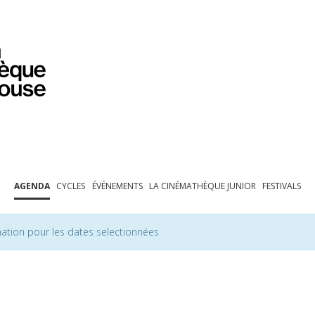
PROGRAMMATION
EXPOSITIONS
COLLECTIONS
COLLECTIONS EN LIGNE
BIBLIOTHÈQUE
ÉDUCATION
ESPACE PRO
AGENDA
CYCLES
ÉVÉNEMENTS
LA CINÉMATHÈQUE JUNIOR
FESTIVALS
ation pour les dates selectionnées