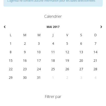
L'agenda ne contient aucune information pour les dates selectionnées
Calendrier
MAI 2017
L
M
M
J
V
S
D
1
2
3
4
5
6
7
8
9
10
11
12
13
14
15
16
17
18
19
20
21
22
23
24
25
26
27
28
29
30
31
1
2
3
4
Filtrer par