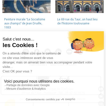
Peinture murale “Le Socialisme
Le 69 rue du Taur, un haut lieu
aux champs” de Jean Druille,
de l’histoire toulousaine
1933
LA CINÉMATHÈQUE
·
CONTACTS
·
LETTRE D'INFORMATION
·
PARTENAIRES
·
MENTIONS LÉGALES
La Cinémathèque de Toulouse
69 rue du Taur - Toulouse - Tél. : 05 62 30 30 10
La Cinémathèque de Toulouse © 2015. Tous droits réservés.