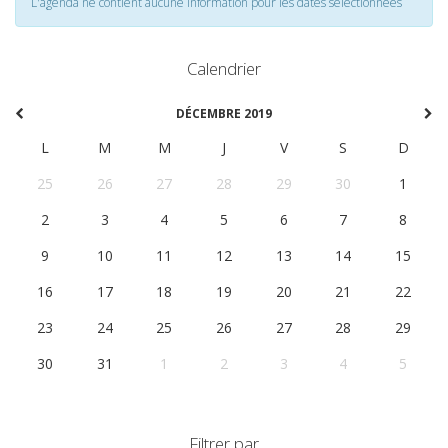
L'agenda ne contient aucune information pour les dates selectionnées
Calendrier
DÉCEMBRE 2019
L
M
M
J
V
S
D
25
26
27
28
29
30
1
2
3
4
5
6
7
8
9
10
11
12
13
14
15
16
17
18
19
20
21
22
23
24
25
26
27
28
29
30
31
1
2
3
4
5
Filtrer par