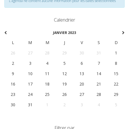
L'agenda ne contient aucune information pour les dates selectionnées
Calendrier
JANVIER 2023
L
M
M
J
V
S
D
26
27
28
29
30
31
1
2
3
4
5
6
7
8
9
10
11
12
13
14
15
16
17
18
19
20
21
22
23
24
25
26
27
28
29
30
31
1
2
3
4
5
Filtrer par