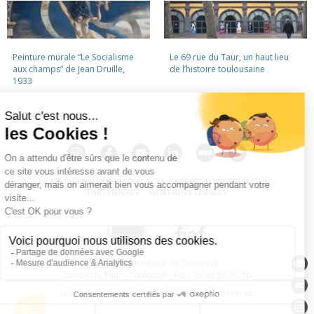
Peinture murale “Le Socialisme
Le 69 rue du Taur, un haut lieu
aux champs” de Jean Druille,
de l’histoire toulousaine
1933
LA CINÉMATHÈQUE
·
CONTACTS
·
LETTRE D'INFORMATION
·
PARTENAIRES
·
MENTIONS LÉGALES
La Cinémathèque de Toulouse
69 rue du Taur - Toulouse - Tél. : 05 62 30 30 10
La Cinémathèque de Toulouse © 2015. Tous droits réservés.