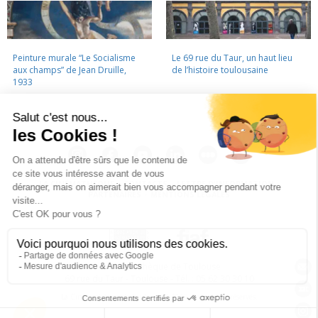
Peinture murale “Le Socialisme
Le 69 rue du Taur, un haut lieu
aux champs” de Jean Druille,
de l’histoire toulousaine
1933
LA CINÉMATHÈQUE
·
CONTACTS
·
LETTRE D'INFORMATION
·
PARTENAIRES
·
MENTIONS LÉGALES
La Cinémathèque de Toulouse
69 rue du Taur - Toulouse - Tél. : 05 62 30 30 10
La Cinémathèque de Toulouse © 2015. Tous droits réservés.