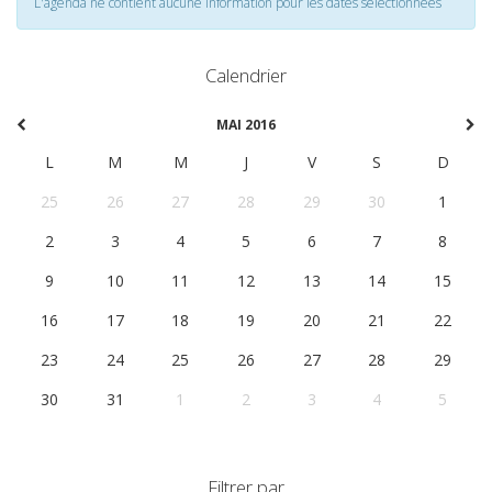
L'agenda ne contient aucune information pour les dates selectionnées
Calendrier
MAI 2016
L
M
M
J
V
S
D
25
26
27
28
29
30
1
2
3
4
5
6
7
8
9
10
11
12
13
14
15
16
17
18
19
20
21
22
23
24
25
26
27
28
29
30
31
1
2
3
4
5
Filtrer par