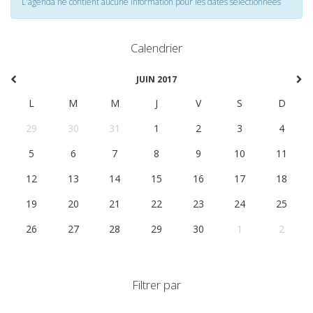
L'agenda ne contient aucune information pour les dates selectionnées
Calendrier
JUIN 2017
L
M
M
J
V
S
D
29
30
31
1
2
3
4
5
6
7
8
9
10
11
12
13
14
15
16
17
18
19
20
21
22
23
24
25
26
27
28
29
30
1
2
Filtrer par