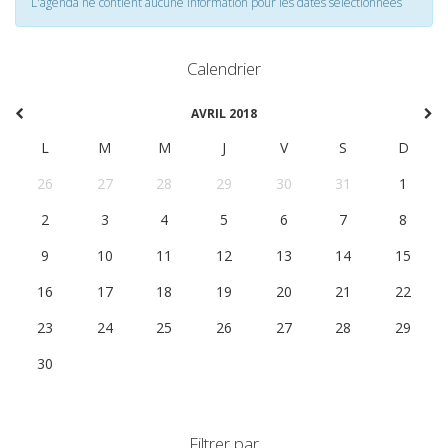
L'agenda ne contient aucune information pour les dates selectionnées
Calendrier
AVRIL 2018
L
M
M
J
V
S
D
26
27
28
29
30
31
1
2
3
4
5
6
7
8
9
10
11
12
13
14
15
16
17
18
19
20
21
22
23
24
25
26
27
28
29
30
1
2
3
4
5
6
Filtrer par