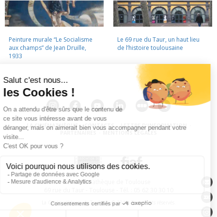
Peinture murale “Le Socialisme
Le 69 rue du Taur, un haut lieu
aux champs” de Jean Druille,
de l’histoire toulousaine
1933
LA CINÉMATHÈQUE
·
CONTACTS
·
LETTRE D'INFORMATION
·
PARTENAIRES
·
MENTIONS LÉGALES
La Cinémathèque de Toulouse
69 rue du Taur - Toulouse - Tél. : 05 62 30 30 10
La Cinémathèque de Toulouse © 2015. Tous droits réservés.