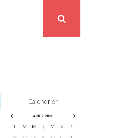
Calendrier
AVRIL 2018
L
M
M
J
V
S
D
26
27
28
29
30
31
1