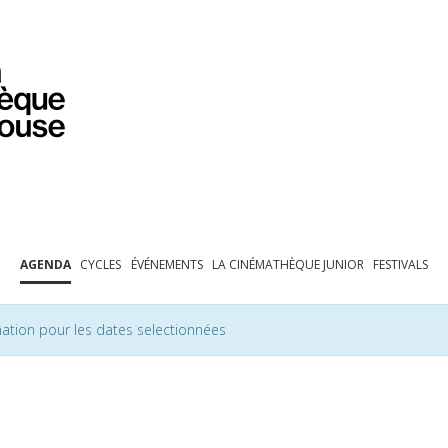
PROGRAMMATION
EXPOSITIONS
COLLECTIONS
COLLECTIONS EN LIGNE
BIBLIOTHÈQUE
ÉDUCATION
ESPACE PRO
AGENDA
CYCLES
ÉVÉNEMENTS
LA CINÉMATHÈQUE JUNIOR
FESTIVALS
ation pour les dates selectionnées