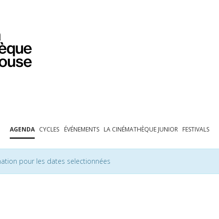
PROGRAMMATION
EXPOSITIONS
COLLECTIONS
COLLECTIONS EN LIGNE
BIBLIOTHÈQUE
ÉDUCATION
ESPACE PRO
AGENDA
CYCLES
ÉVÉNEMENTS
LA CINÉMATHÈQUE JUNIOR
FESTIVALS
ation pour les dates selectionnées