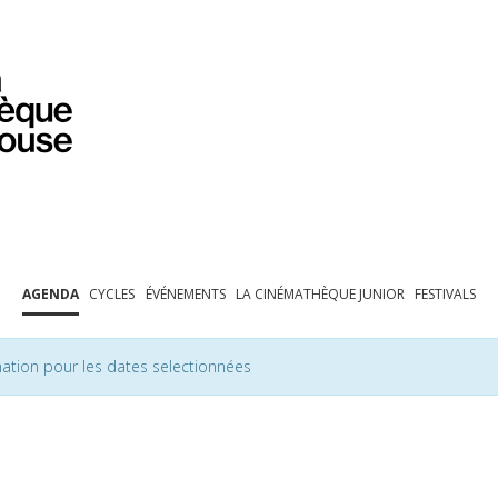
PROGRAMMATION
EXPOSITIONS
COLLECTIONS
COLLECTIONS EN LIGNE
BIBLIOTHÈQUE
ÉDUCATION
ESPACE PRO
AGENDA
CYCLES
ÉVÉNEMENTS
LA CINÉMATHÈQUE JUNIOR
FESTIVALS
ation pour les dates selectionnées