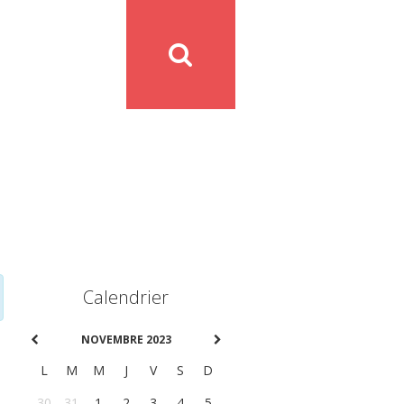
Calendrier
NOVEMBRE 2023
L
M
M
J
V
S
D
30
31
1
2
3
4
5