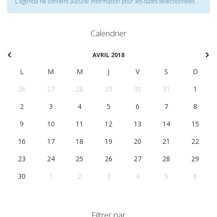
L'agenda ne contient aucune information pour les dates selectionnées
Calendrier
AVRIL 2018
L
M
M
J
V
S
D
26
27
28
29
30
31
1
2
3
4
5
6
7
8
9
10
11
12
13
14
15
16
17
18
19
20
21
22
23
24
25
26
27
28
29
30
1
2
3
4
5
6
Filtrer par