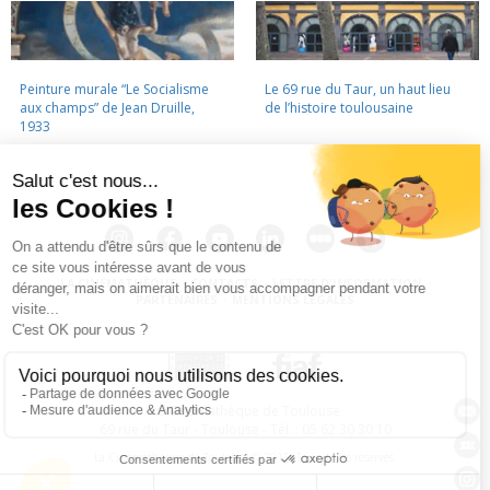
Peinture murale “Le Socialisme
Le 69 rue du Taur, un haut lieu
aux champs” de Jean Druille,
de l’histoire toulousaine
1933
LA CINÉMATHÈQUE
·
CONTACTS
·
LETTRE D'INFORMATION
·
PARTENAIRES
·
MENTIONS LÉGALES
La Cinémathèque de Toulouse
69 rue du Taur - Toulouse - Tél. : 05 62 30 30 10
La Cinémathèque de Toulouse © 2015. Tous droits réservés.