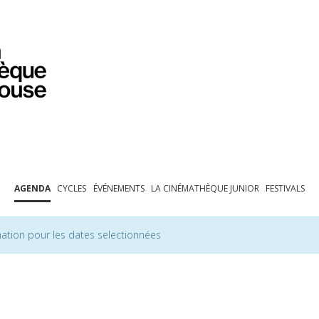
PROGRAMMATION
EXPOSITIONS
COLLECTIONS
COLLECTIONS EN LIGNE
BIBLIOTHÈQUE
ÉDUCATION
ESPACE PRO
AGENDA
CYCLES
ÉVÉNEMENTS
LA CINÉMATHÈQUE JUNIOR
FESTIVALS
ation pour les dates selectionnées