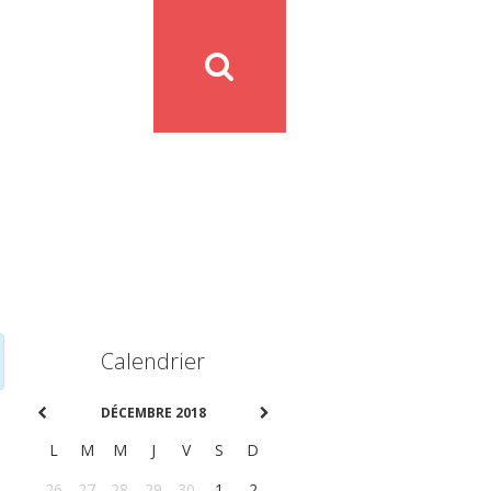
Calendrier
DÉCEMBRE 2018
L
M
M
J
V
S
D
26
27
28
29
30
1
2