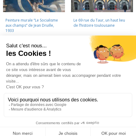
Peinture murale “Le Socialisme
Le 69 rue du Taur, un haut lieu
aux champs” de Jean Druille,
de l’histoire toulousaine
1933
LA CINÉMATHÈQUE
·
CONTACTS
·
LETTRE D'INFORMATION
·
PARTENAIRES
·
MENTIONS LÉGALES
La Cinémathèque de Toulouse
69 rue du Taur - Toulouse - Tél. : 05 62 30 30 10
La Cinémathèque de Toulouse © 2015. Tous droits réservés.