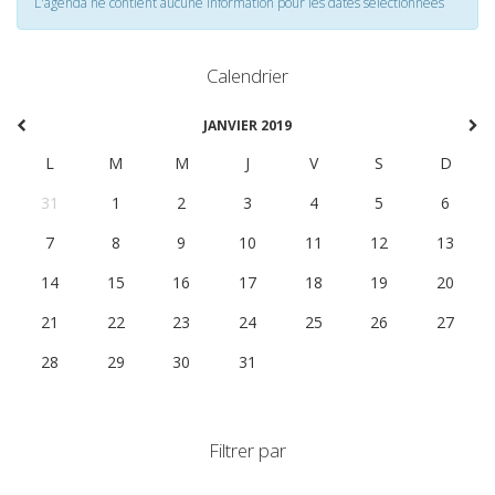
L'agenda ne contient aucune information pour les dates selectionnées
Calendrier
JANVIER 2019
L
M
M
J
V
S
D
31
1
2
3
4
5
6
7
8
9
10
11
12
13
14
15
16
17
18
19
20
21
22
23
24
25
26
27
28
29
30
31
1
2
3
Filtrer par