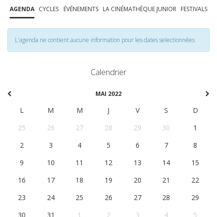
AGENDA
CYCLES
ÉVÉNEMENTS
LA CINÉMATHÈQUE JUNIOR
FESTIVALS
L'agenda ne contient aucune information pour les dates selectionnées
Calendrier
MAI 2022
L
M
M
J
V
S
D
25
26
27
28
29
30
1
2
3
4
5
6
7
8
9
10
11
12
13
14
15
16
17
18
19
20
21
22
23
24
25
26
27
28
29
30
31
1
2
3
4
5