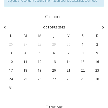
L'agenda ne contient aucune information pour les dates selectionnées
Calendrier
OCTOBRE 2022
L
M
M
J
V
S
D
26
27
28
29
30
1
2
3
4
5
6
7
8
9
10
11
12
13
14
15
16
17
18
19
20
21
22
23
24
25
26
27
28
29
30
31
1
2
3
4
5
6
Filtrer par