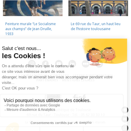
Peinture murale “Le Socialisme
Le 69 rue du Taur, un haut lieu
aux champs” de Jean Druille,
de l’histoire toulousaine
1933
LA CINÉMATHÈQUE
·
CONTACTS
·
LETTRE D'INFORMATION
·
PARTENAIRES
·
MENTIONS LÉGALES
La Cinémathèque de Toulouse
69 rue du Taur - Toulouse - Tél. : 05 62 30 30 10
La Cinémathèque de Toulouse © 2015. Tous droits réservés.