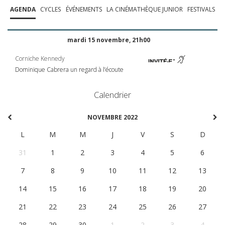
AGENDA
CYCLES
ÉVÉNEMENTS
LA CINÉMATHÈQUE JUNIOR
FESTIVALS
mardi 15 novembre, 21h00
Corniche Kennedy
Dominique Cabrera un regard à l’écoute
Calendrier
NOVEMBRE 2022
L
M
M
J
V
S
D
31
1
2
3
4
5
6
7
8
9
10
11
12
13
14
15
16
17
18
19
20
21
22
23
24
25
26
27
28
29
30
1
2
3
4