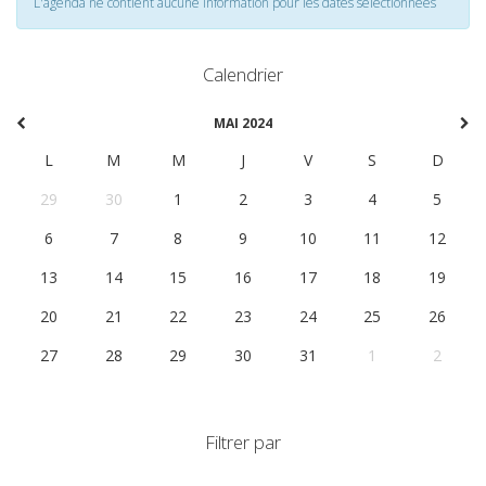
L'agenda ne contient aucune information pour les dates selectionnées
Calendrier
MAI 2024
L
M
M
J
V
S
D
29
30
1
2
3
4
5
6
7
8
9
10
11
12
13
14
15
16
17
18
19
20
21
22
23
24
25
26
27
28
29
30
31
1
2
Filtrer par