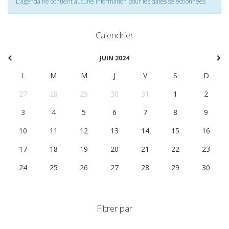
L'agenda ne contient aucune information pour les dates selectionnées
Calendrier
JUIN 2024
L
M
M
J
V
S
D
27
28
29
30
31
1
2
3
4
5
6
7
8
9
10
11
12
13
14
15
16
17
18
19
20
21
22
23
24
25
26
27
28
29
30
Filtrer par