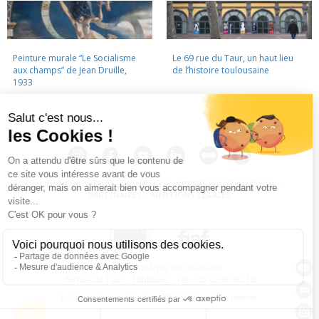
Peinture murale “Le Socialisme
Le 69 rue du Taur, un haut lieu
aux champs” de Jean Druille,
de l’histoire toulousaine
1933
LA CINÉMATHÈQUE
·
CONTACTS
·
LETTRE D'INFORMATION
·
PARTENAIRES
·
MENTIONS LÉGALES
La Cinémathèque de Toulouse
69 rue du Taur - Toulouse - Tél. : 05 62 30 30 10
La Cinémathèque de Toulouse © 2015. Tous droits réservés.