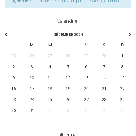
L'agenda ne contient aucune information pour les dates selectionnées
Calendrier
DÉCEMBRE 2024
L
M
M
J
V
S
D
25
26
27
28
29
30
1
2
3
4
5
6
7
8
9
10
11
12
13
14
15
16
17
18
19
20
21
22
23
24
25
26
27
28
29
30
31
1
2
3
4
5
Filtrer par