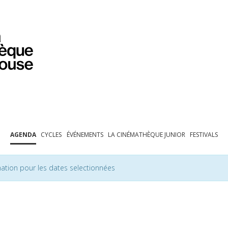
PROGRAMMATION
EXPOSITIONS
COLLECTIONS
COLLECTIONS EN LIGNE
BIBLIOTHÈQUE
ÉDUCATION
ESPACE PRO
AGENDA
CYCLES
ÉVÉNEMENTS
LA CINÉMATHÈQUE JUNIOR
FESTIVALS
ation pour les dates selectionnées