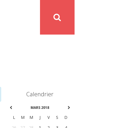
Calendrier
MARS 2018
L
M
M
J
V
S
D
26
27
28
1
2
3
4