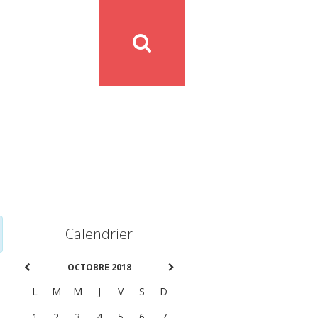
Calendrier
OCTOBRE 2018
L
M
M
J
V
S
D
1
2
3
4
5
6
7