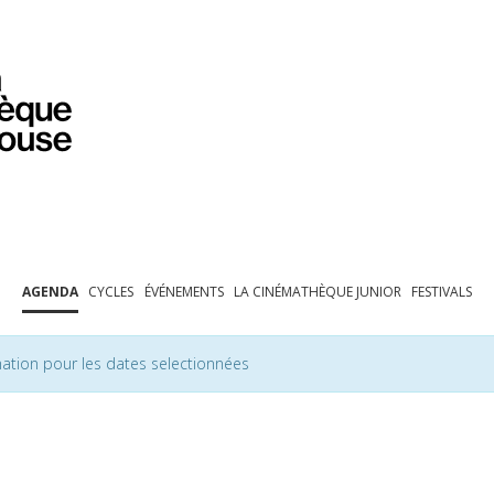
PROGRAMMATION
EXPOSITIONS
COLLECTIONS
COLLECTIONS EN LIGNE
BIBLIOTHÈQUE
ÉDUCATION
ESPACE PRO
AGENDA
CYCLES
ÉVÉNEMENTS
LA CINÉMATHÈQUE JUNIOR
FESTIVALS
ation pour les dates selectionnées