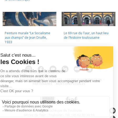
Peinture murale “Le Socialisme
Le 69 rue du Taur, un haut lieu
aux champs” de Jean Druille,
de l’histoire toulousaine
1933
LA CINÉMATHÈQUE
·
CONTACTS
·
LETTRE D'INFORMATION
·
PARTENAIRES
·
MENTIONS LÉGALES
La Cinémathèque de Toulouse
69 rue du Taur - Toulouse - Tél. : 05 62 30 30 10