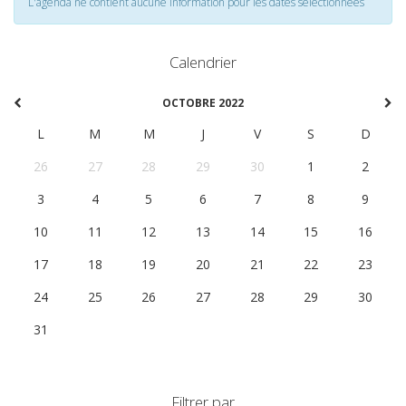
L'agenda ne contient aucune information pour les dates selectionnées
Calendrier
OCTOBRE 2022
L
M
M
J
V
S
D
26
27
28
29
30
1
2
3
4
5
6
7
8
9
10
11
12
13
14
15
16
17
18
19
20
21
22
23
24
25
26
27
28
29
30
31
1
2
3
4
5
6
Filtrer par