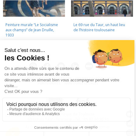
Peinture murale “Le Socialisme
Le 69 rue du Taur, un haut lieu
aux champs” de Jean Druille,
de l’histoire toulousaine
1933
LA CINÉMATHÈQUE
·
CONTACTS
·
LETTRE D'INFORMATION
·
PARTENAIRES
·
MENTIONS LÉGALES
La Cinémathèque de Toulouse
69 rue du Taur - Toulouse - Tél. : 05 62 30 30 10
La Cinémathèque de Toulouse © 2015. Tous droits réservés.