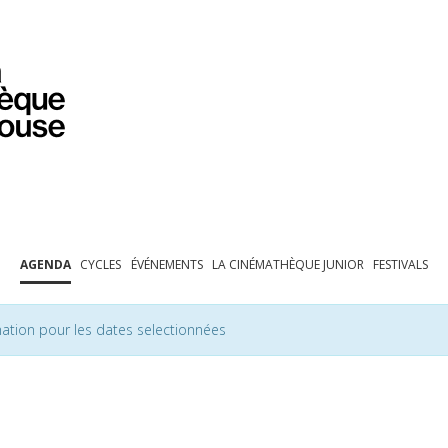
PROGRAMMATION
EXPOSITIONS
COLLECTIONS
COLLECTIONS EN LIGNE
BIBLIOTHÈQUE
ÉDUCATION
ESPACE PRO
AGENDA
CYCLES
ÉVÉNEMENTS
LA CINÉMATHÈQUE JUNIOR
FESTIVALS
ation pour les dates selectionnées