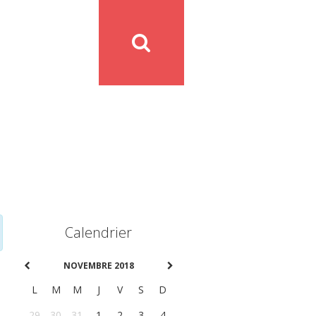
Calendrier
NOVEMBRE 2018
L
M
M
J
V
S
D
29
30
31
1
2
3
4