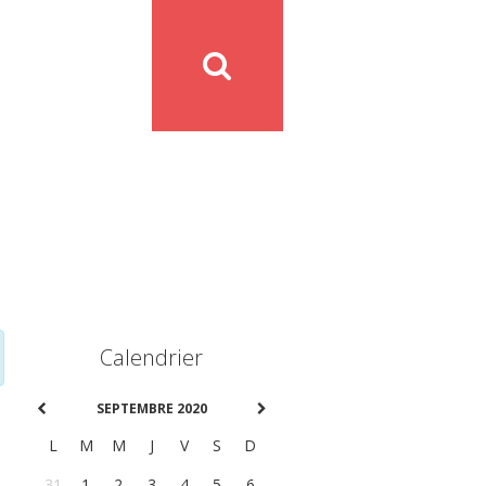
Calendrier
SEPTEMBRE 2020
L
M
M
J
V
S
D
31
1
2
3
4
5
6