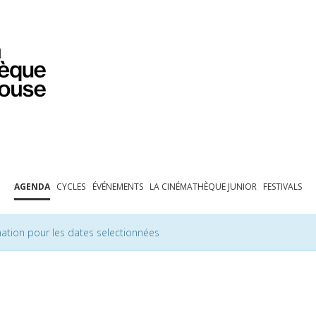
PROGRAMMATION
EXPOSITIONS
COLLECTIONS
COLLECTIONS EN LIGNE
BIBLIOTHÈQUE
ÉDUCATION
ESPACE PRO
AGENDA
CYCLES
ÉVÉNEMENTS
LA CINÉMATHÈQUE JUNIOR
FESTIVALS
ation pour les dates selectionnées