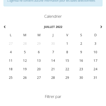
L'agenda ne contient aucune information pour les dates selectionnées
Calendrier
JUILLET 2022
L
M
M
J
V
S
D
27
28
29
30
1
2
3
4
5
6
7
8
9
10
11
12
13
14
15
16
17
18
19
20
21
22
23
24
25
26
27
28
29
30
31
Filtrer par