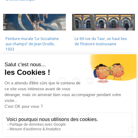
Peinture murale “Le Socialisme
Le 69 rue du Taur, un haut lieu
aux champs” de Jean Druille,
de l’histoire toulousaine
1933
LA CINÉMATHÈQUE
·
CONTACTS
·
LETTRE D'INFORMATION
·
PARTENAIRES
·
MENTIONS LÉGALES
La Cinémathèque de Toulouse
69 rue du Taur - Toulouse - Tél. : 05 62 30 30 10